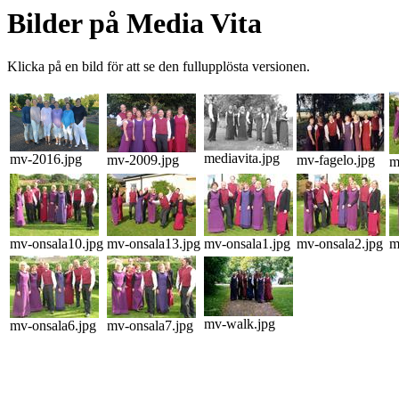
Bilder på Media Vita
Klicka på en bild för att se den fullupplösta versionen.
mediavita.jpg
mv-2016.jpg
mv-2009.jpg
mv-fagelo.jpg
m
mv-onsala10.jpg
mv-onsala13.jpg
mv-onsala1.jpg
mv-onsala2.jpg
m
mv-walk.jpg
mv-onsala6.jpg
mv-onsala7.jpg